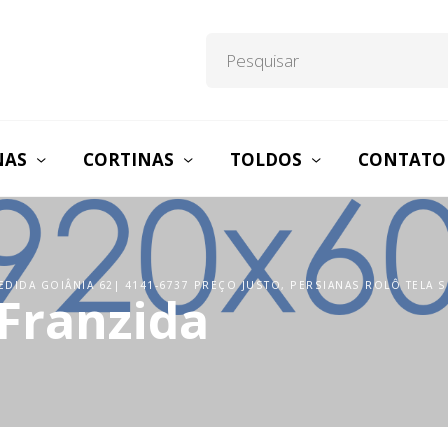
NAS
CORTINAS
TOLDOS
CONTATO
DIDA GOIÂNIA 62| 4141-6737 PREÇO JUSTO, PERSIANAS ROLÔ TELA 
Franzida