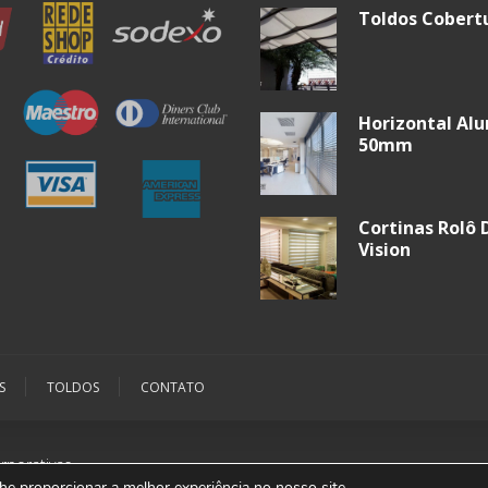
Toldos Cobert
Horizontal Al
50mm
Cortinas Rolô 
Vision
S
TOLDOS
CONTATO
rporativas
lhe proporcionar a melhor experiência no nosso site.